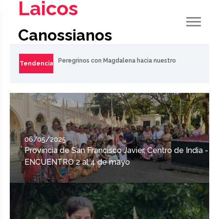
Laicos
Canossianos
Tendencia
ORACION POR EL CONGRESO DE LA
ASOCIACION 2025
06/05/2025
06/05/2025
Provincia de San Francisco Javier, Centro de India -
Provincia de San Francisco Javier, Centro de India -
ENCUENTRO 2 al 4 de mayo
ENCUENTRO 2 al 4 de mayo